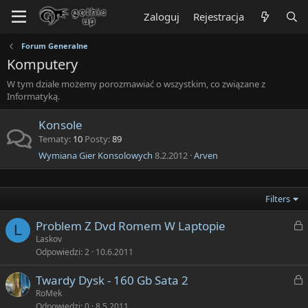
Zaloguj
Rejestracja
Forum Generalne
Komputery
W tym dziale możemy porozmawiać o wszystkim, co związane z
Informatyką.
Konsole
Tematy
10
Posty
89
Wymiana Gier Konsolowych
8.2.2012
Arven
Filters
Z
Problem Z Dvd Romem W Laptopie
L
a
Laskov
Odpowiedzi
2
10.6.2011
k
Z
Twardy Dysk - 160 Gb Sata 2
n
a
RoMek
i
Odpowiedzi
0
8.5.2011