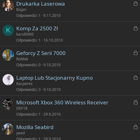
Z
Drukarka Laserowa
y
a
Bojan
Odpowiedzi
1
9.11.2010
k
Z
Komp Za 2500 Zł
n
K
a
karol0900
i
Odpowiedzi
1
16.10.2010
ę
k
t
Z
Geforcy Z Serii 7000
n
y
a
RoMek
i
Odpowiedzi
0
9.10.2010
ę
k
t
Z
Laptop Lub Stacjonarny Kupno
n
y
a
Kacperex
i
Odpowiedzi
3
9.10.2010
ę
k
t
Z
Microsoft Xbox 360 Wireless Receiver
n
y
a
DEF18
i
Odpowiedzi
1
29.9.2010
ę
k
t
Z
Mozilla Seabird
n
y
a
yeed
i
Odpowiedzi
1
28.9.2010