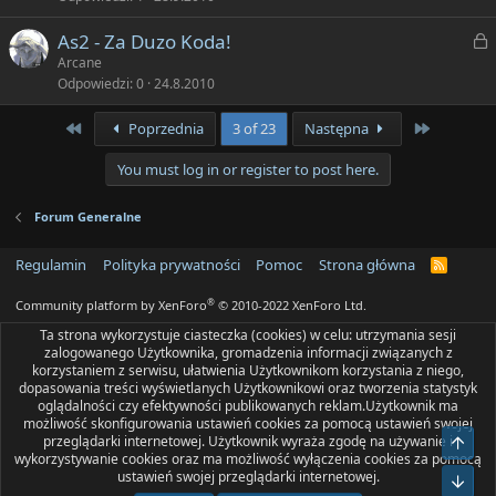
ę
k
t
Z
As2 - Za Duzo Koda!
n
y
a
Arcane
i
Odpowiedzi
0
24.8.2010
ę
k
t
First
Last
Poprzednia
3 of 23
Następna
n
y
i
You must log in or register to post here.
ę
t
Forum Generalne
y
Regulamin
Polityka prywatności
Pomoc
Strona główna
R
S
S
®
Community platform by XenForo
© 2010-2022 XenForo Ltd.
Ta strona wykorzystuje ciasteczka (cookies) w celu: utrzymania sesji
zalogowanego Użytkownika, gromadzenia informacji związanych z
korzystaniem z serwisu, ułatwienia Użytkownikom korzystania z niego,
dopasowania treści wyświetlanych Użytkownikowi oraz tworzenia statystyk
oglądalności czy efektywności publikowanych reklam.Użytkownik ma
możliwość skonfigurowania ustawień cookies za pomocą ustawień swojej
przeglądarki internetowej. Użytkownik wyraża zgodę na używanie i
Do g
wykorzystywanie cookies oraz ma możliwość wyłączenia cookies za pomocą
ustawień swojej przeglądarki internetowej.
Bot