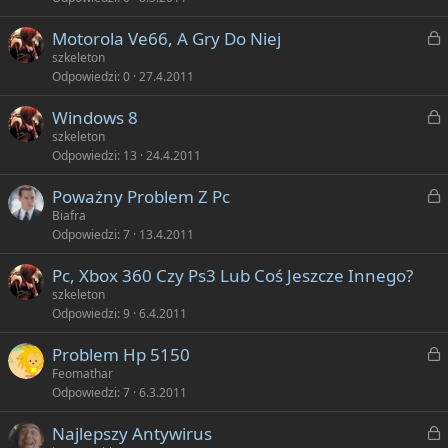
ę
k
t
Z
Motorola Ve66, A Gry Do Niej
n
y
a
szkeleton
i
Odpowiedzi
0
27.4.2011
ę
k
t
Z
Windows 8
n
y
a
szkeleton
i
Odpowiedzi
13
24.4.2011
ę
k
t
Z
Poważny Problem Z Pc
n
y
a
Biafra
i
Odpowiedzi
7
13.4.2011
ę
k
t
Pc, Xbox 360 Czy Ps3 Lub Coś Jeszcze Innego?
n
y
szkeleton
i
Odpowiedzi
9
6.4.2011
ę
t
Z
Problem Hp 5150
y
a
Feomathar
Odpowiedzi
7
6.3.2011
k
Z
Najlepszy Antywirus
n