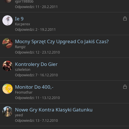
a
igor1988bb
i
Odpowiedzi
11
20.2.2011
ę
k
t
Z
Ie 9
n
y
a
Kacperex
i
Odpowiedzi
2
19.2.2011
ę
k
t
Mocny Sprzęt Czy Upgread Co Jakiś Czas?
n
y
Rangiz
i
Odpowiedzi
12
23.12.2010
ę
t
Kontrolery Do Gier
y
szkeleton
Odpowiedzi
7
16.12.2010
Z
Monitor Do 400,-
a
Feomathar
Odpowiedzi
11
13.12.2010
k
Nowe Gry Kontra Klasyki Gatunku
n
yeed
i
Odpowiedzi
13
7.12.2010
ę
t