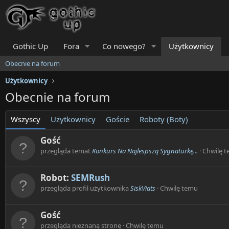
Gothic Up
Fora
Co nowego?
Użytkownicy
Obecnie na forum
Użytkownicy
Obecnie na forum
Wszyscy
Użytkownicy
Goście
Roboty (Boty)
Gość
przegląda temat
Konkurs Na Najlespszą Sygnaturkę...
Chwilę 
Robot:
SEMRush
przegląda profil użytkownika
SiskViats
Chwilę temu
Gość
przegląda nieznaną stronę
Chwilę temu