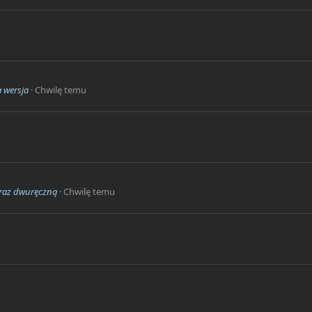
a wersja
Chwilę temu
u
oraz dwuręczną
Chwilę temu