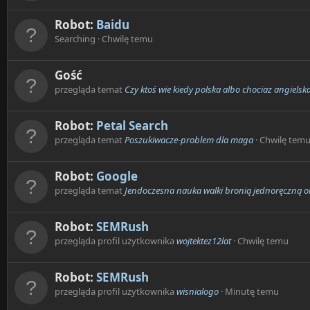
Robot:
Baidu
Searching
Chwilę temu
Gość
przegląda temat
Czy ktoś wie kiedy polska albo chociaz angielsk
Robot:
Petal Search
przegląda temat
Poszukiwacze-problem dla maga
Chwilę tem
Robot:
Google
przegląda temat
Jendoczesna nauka walki bronią jednoręczną 
Robot:
SEMRush
przegląda profil użytkownika
wojtektez12lat
Chwilę temu
Robot:
SEMRush
przegląda profil użytkownika
wisnialogo
Minutę temu