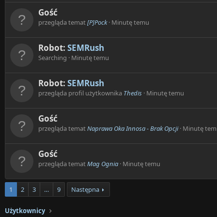
Gość
przegląda temat
[P]Pock
Minutę temu
Robot:
SEMRush
Searching
Minutę temu
Robot:
SEMRush
przegląda profil użytkownika
Thedis
Minutę temu
Gość
przegląda temat
Naprawa Oka Innosa - Brak Opcji
Minutę tem
Gość
przegląda temat
Mag Ognia
Minutę temu
1
2
3
…
9
Następna
Użytkownicy