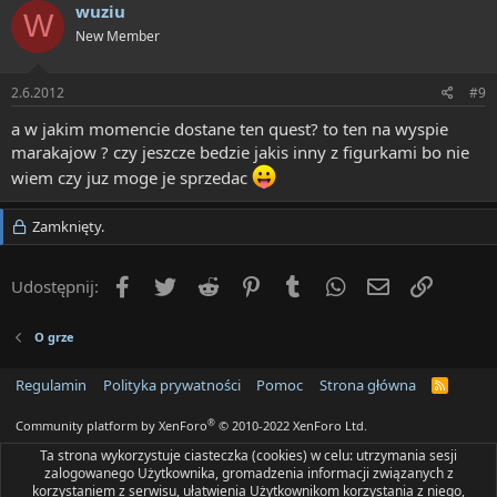
wuziu
W
New Member
2.6.2012
#9
a w jakim momencie dostane ten quest? to ten na wyspie
marakajow ? czy jeszcze bedzie jakis inny z figurkami bo nie
wiem czy juz moge je sprzedac
Zamknięty.
Facebook
Twitter
Reddit
Pinterest
Tumblr
WhatsApp
Email
Umieść 
Udostępnij:
O grze
Regulamin
Polityka prywatności
Pomoc
Strona główna
R
S
S
®
Community platform by XenForo
© 2010-2022 XenForo Ltd.
Ta strona wykorzystuje ciasteczka (cookies) w celu: utrzymania sesji
zalogowanego Użytkownika, gromadzenia informacji związanych z
korzystaniem z serwisu, ułatwienia Użytkownikom korzystania z niego,