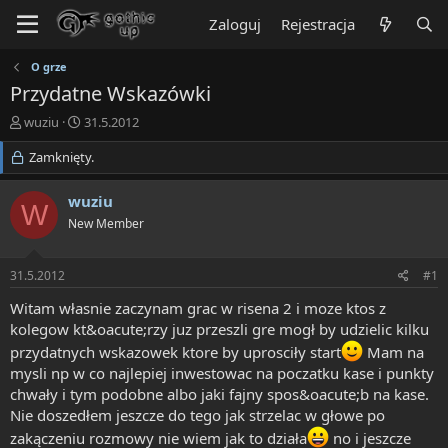
Zaloguj
Rejestracja
O grze
Przydatne Wskazówki
T
R
wuziu
31.5.2012
h
o
r
Zamknięty.
z
e
p
a
o
wuziu
W
d
c
New Member
s
z
t
ę
a
t
31.5.2012
#1
r
y
t
Witam własnie zaczynam grac w risena 2 i moze ktos z
e
kolegow kt&oacute;rzy juz przeszli gre mogł by udzielic kilku
r
przydatnych wskazowek ktore by uprosciły start
Mam na
mysli np w co najlepiej inwestowac na poczatku kase i punkty
chwały i tym podobne albo jaki fajny spos&oacute;b na kase.
Nie doszedłem jeszcze do tego jak strzelac w głowe po
zakączeniu rozmowy nie wiem jak to działa
no i jeszcze