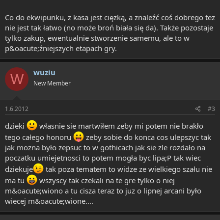
Co do ekwipunku, z kasa jest ciężką, a znaleźć coś dobrego tez
nie jest tak łatwo (no może broń biała się da). Także pozostaje
tylko zakup, ewentualnie stworzenie samemu, ale to w
p&oacute;źniejszych etapach gry.
wuziu
W
New Member
1.6.2012
#3
dzieki
własnie sie martwiłem zeby mi potem nie brakło
tego całego honoru
zeby sobie do konca cos ulepszyc tak
jak mozna było zepsuc to w gothicach jak sie zle rozdało na
poczatku umiejetnosci to potem mogła byc lipa;P tak wiec
dziekuje
tak poza tematem to widze ze wielkiego szału nie
ma tu
wszyscy tak czekali na te gre tylko o niej
m&oacute;wiono a tu cisza teraz to juz o lipnej arcani było
wiecej m&oacute;wione....