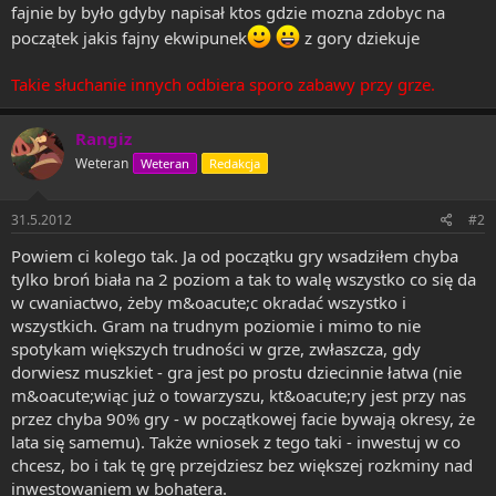
fajnie by było gdyby napisał ktos gdzie mozna zdobyc na
początek jakis fajny ekwipunek
z gory dziekuje
Takie słuchanie innych odbiera sporo zabawy przy grze.
Rangiz
Weteran
Weteran
Redakcja
31.5.2012
#2
Powiem ci kolego tak. Ja od początku gry wsadziłem chyba
tylko broń biała na 2 poziom a tak to walę wszystko co się da
w cwaniactwo, żeby m&oacute;c okradać wszystko i
wszystkich. Gram na trudnym poziomie i mimo to nie
spotykam większych trudności w grze, zwłaszcza, gdy
dorwiesz muszkiet - gra jest po prostu dziecinnie łatwa (nie
m&oacute;wiąc już o towarzyszu, kt&oacute;ry jest przy nas
przez chyba 90% gry - w początkowej facie bywają okresy, że
lata się samemu). Także wniosek z tego taki - inwestuj w co
chcesz, bo i tak tę grę przejdziesz bez większej rozkminy nad
inwestowaniem w bohatera.