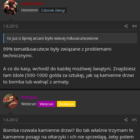
szkeleton
Hmmmm
Członek Załogi
1.6.2012
#4
to juz o lipnej arcani było wiecej m&oacute;wione
99% temat&oacute;w były związane z problemami
technicznymi.
A co do kasy, wchodź do każdej możliwej świątyni. Znajdziesz
tam Idole (500-1000 golda za sztukę), jak są kamienne drzwi
to bomba lub walnąć z armaty.
Rangiz
Weteran
Weteran
Redakcja
1.6.2012
#5
Bomba rozwala kamienne drzwi? Bo tak właśnie trzymam te
kamienne posągi na ołtarzyki i ich nie sprzedaję, żeby potem