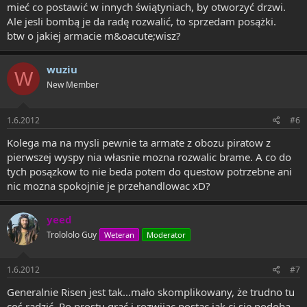
mieć co postawić w innych świątyniach, by otworzyć drzwi.
Ale jesli bombą je da radę rozwalić, to sprzedam posążki.
btw o jakiej armacie m&oacute;wisz?
wuziu
W
New Member
1.6.2012
#6
Kolega ma na mysli pewnie ta armate z obozu piratow z
pierwszej wyspy nia własnie mozna rozwalic brame. A co do
tych posązkow to nie beda potem do questow potrzebne ani
nic mozna spokojnie je przehandlowac xD?
yeed
Trolololo Guy
Weteran
Moderator
1.6.2012
#7
Generalnie Risen jest tak...mało skomplikowany, że trudno tu
coś radzić. Po prostu grać i rozwijac postac jak ci sie podoba.