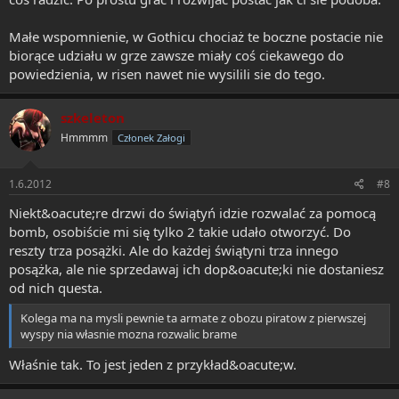
Małe wspomnienie, w Gothicu chociaż te boczne postacie nie
biorące udziału w grze zawsze miały coś ciekawego do
powiedzienia, w risen nawet nie wysilili sie do tego.
szkeleton
Hmmmm
Członek Załogi
1.6.2012
#8
Niekt&oacute;re drzwi do świątyń idzie rozwalać za pomocą
bomb, osobiście mi się tylko 2 takie udało otworzyć. Do
reszty trza posążki. Ale do każdej świątyni trza innego
posążka, ale nie sprzedawaj ich dop&oacute;ki nie dostaniesz
od nich questa.
Kolega ma na mysli pewnie ta armate z obozu piratow z pierwszej
wyspy nia własnie mozna rozwalic brame
Właśnie tak. To jest jeden z przykład&oacute;w.