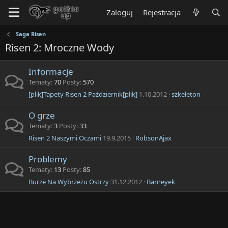
Zaloguj
Rejestracja
Saga Risen
Risen 2: Mroczne Wody
Informacje
Tematy
70
Posty
570
[plik]Tapety Risen 2 Październik[plik]
1.10.2012
szkeleton
O grze
Tematy
3
Posty
33
Risen 2 Naszymi Oczami
19.9.2015
RobsonAjax
Problemy
Tematy
13
Posty
85
Burze Na Wybrzeżu Ostrzy
31.12.2012
Barneyek