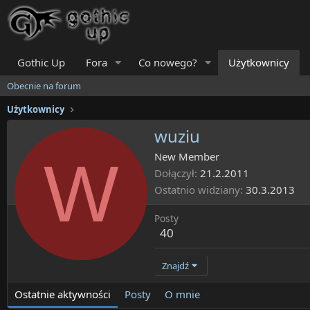
Gothic Up
Fora
Co nowego?
Użytkownicy
Obecnie na forum
Użytkownicy
wuziu
W
New Member
Dołączył
21.2.2011
Ostatnio widziany
30.3.2013
Posty
40
Znajdź
Ostatnie aktywności
Posty
O mnie