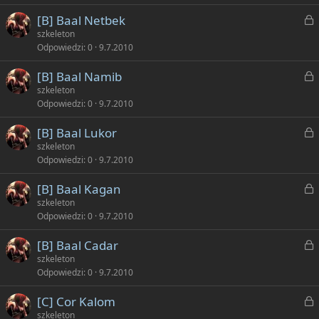
k
t
Z
[B] Baal Netbek
n
y
a
szkeleton
i
Odpowiedzi
0
9.7.2010
ę
k
t
Z
[B] Baal Namib
n
y
a
szkeleton
i
Odpowiedzi
0
9.7.2010
ę
k
t
Z
[B] Baal Lukor
n
y
a
szkeleton
i
Odpowiedzi
0
9.7.2010
ę
k
t
Z
[B] Baal Kagan
n
y
a
szkeleton
i
Odpowiedzi
0
9.7.2010
ę
k
t
Z
[B] Baal Cadar
n
y
a
szkeleton
i
Odpowiedzi
0
9.7.2010
ę
k
t
Z
[C] Cor Kalom
n
y
a
szkeleton
i