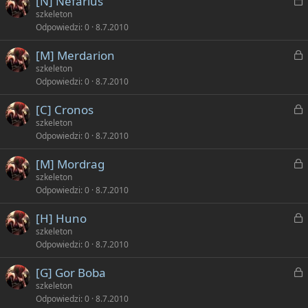
[N] Nefarius
n
y
a
szkeleton
i
Odpowiedzi
0
8.7.2010
ę
k
t
Z
[M] Merdarion
n
y
a
szkeleton
i
Odpowiedzi
0
8.7.2010
ę
k
t
Z
[C] Cronos
n
y
a
szkeleton
i
Odpowiedzi
0
8.7.2010
ę
k
t
Z
[M] Mordrag
n
y
a
szkeleton
i
Odpowiedzi
0
8.7.2010
ę
k
t
Z
[H] Huno
n
y
a
szkeleton
i
Odpowiedzi
0
8.7.2010
ę
k
t
Z
[G] Gor Boba
n
y
a
szkeleton
i
Odpowiedzi
0
8.7.2010
ę