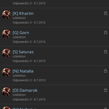
Odpowiedzi
0
9.7.2010
ę
k
t
Z
[K] Kharim
n
y
a
szkeleton
i
Odpowiedzi
0
9.7.2010
ę
k
t
Z
[G] Gorn
n
y
a
szkeleton
i
Odpowiedzi
0
8.7.2010
ę
k
t
Z
[S] Saturas
n
y
a
szkeleton
i
Odpowiedzi
0
8.7.2010
ę
k
t
Z
[N] Natalia
n
y
a
szkeleton
i
Odpowiedzi
0
8.7.2010
ę
k
t
Z
[D] Damarok
n
y
a
szkeleton
i
Odpowiedzi
0
8.7.2010
ę
k
t
Z