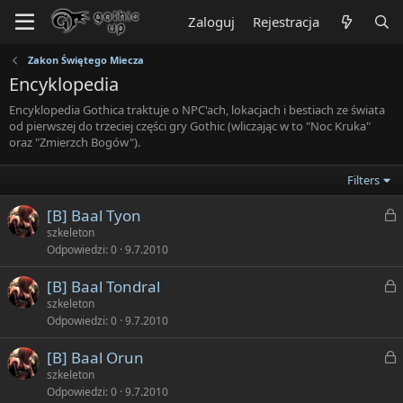
Zaloguj
Rejestracja
Zakon Świętego Miecza
Encyklopedia
Encyklopedia Gothica traktuje o NPC'ach, lokacjach i bestiach ze świata
od pierwszej do trzeciej części gry Gothic (wliczając w to "Noc Kruka"
oraz "Zmierzch Bogów").
Filters
Z
[B] Baal Tyon
a
szkeleton
Odpowiedzi
0
9.7.2010
k
Z
[B] Baal Tondral
n
a
szkeleton
i
Odpowiedzi
0
9.7.2010
ę
k
t
Z
[B] Baal Orun
n
y
a
szkeleton
i
Odpowiedzi
0
9.7.2010
ę