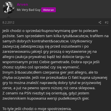
Arven
Mr. Very Bad Guy
Weteran
8.2.2012
#2
Jeśli chodzi o sprzedaż/kupno/wymianę gier to polecam
ps3site. Sam sprzedałem tam kilka tytuł&oacute;w, trafiłem na
samych dobrych kontrahent&oacute;w. Użytkownicy
zazwyczaj zabezpieczają się przed oszustwami i po
zarezerwowaniu jakiejś gry proszą o wystawienie jej na
allegro (aukcja prywatna) bądź też dobicie targu na
wspomnianym przez Ciebie gametrade. Dobra opcja jeśli
chcesz szybko coś sprzedać czy się wymienić.
Innym źr&oacute;dłem czerpania gier jest allegro, ale to
chyba oczywiste. Jeśli nie przeszkadza Ci fakt kupna używanej
gry to można znaleźć naprawdę dobry tytuł w przyzwoitej
cenie, a już na pewno sporo niższej niż cena sklepowa.
Z cenami na PSN niezbyt się orientuję, gdyż jestem
zwolennikiem kupowania wersji pudełkowych gier.
To tyle jeśli chodzi o moje spostrzeżenia.