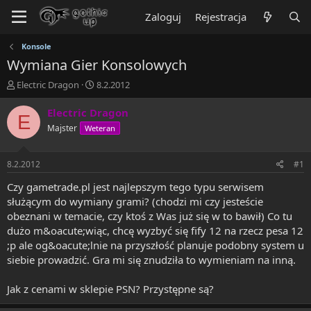
Zaloguj
Rejestracja
Konsole
Wymiana Gier Konsolowych
T
R
Electric Dragon
8.2.2012
h
o
r
z
Electric Dragon
E
e
p
Majster
Weteran
a
o
d
c
s
z
8.2.2012
#1
t
ę
a
t
Czy gametrade.pl jest najlepszym tego typu serwisem
r
y
służącym do wymiany grami? (chodzi mi czy jesteście
t
obeznani w temacie, czy ktoś z Was już się w to bawił) Co tu
e
dużo m&oacute;wiąc, chcę wyzbyć się fify 12 na rzecz pesa 12
r
;p ale og&oacute;lnie na przyszłość planuje podobny system u
siebie prowadzić. Gra mi się znudziła to wymieniam na inną.
Jak z cenami w sklepie PSN? Przystępne są?