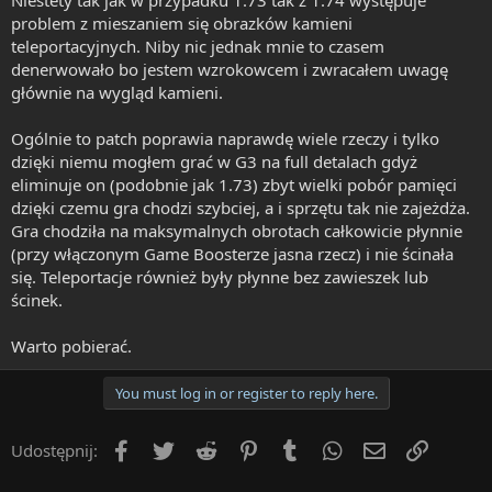
Niestety tak jak w przypadku 1.73 tak z 1.74 występuje
problem z mieszaniem się obrazków kamieni
teleportacyjnych. Niby nic jednak mnie to czasem
denerwowało bo jestem wzrokowcem i zwracałem uwagę
głównie na wygląd kamieni.
Ogólnie to patch poprawia naprawdę wiele rzeczy i tylko
dzięki niemu mogłem grać w G3 na full detalach gdyż
eliminuje on (podobnie jak 1.73) zbyt wielki pobór pamięci
dzięki czemu gra chodzi szybciej, a i sprzętu tak nie zajeżdża.
Gra chodziła na maksymalnych obrotach całkowicie płynnie
(przy włączonym Game Boosterze jasna rzecz) i nie ścinała
się. Teleportacje również były płynne bez zawieszek lub
ścinek.
Warto pobierać.
You must log in or register to reply here.
Facebook
Twitter
Reddit
Pinterest
Tumblr
WhatsApp
Email
Umieść 
Udostępnij: