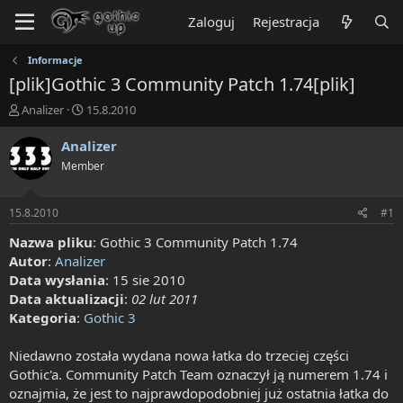
Zaloguj
Rejestracja
Informacje
[plik]Gothic 3 Community Patch 1.74[plik]
T
R
Analizer
15.8.2010
h
o
r
z
Analizer
e
p
Member
a
o
d
c
s
z
15.8.2010
#1
t
ę
a
t
Nazwa pliku
: Gothic 3 Community Patch 1.74
r
y
Autor
:
Analizer
t
Data wysłania
: 15 sie 2010
e
Data aktualizacji
:
02 lut 2011
r
Kategoria
:
Gothic 3
Niedawno została wydana nowa łatka do trzeciej części
Gothic'a. Community Patch Team oznaczył ją numerem 1.74 i
oznajmia, że jest to najprawdopodobniej już ostatnia łatka do