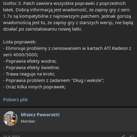
Gothic 3.
Patch zawiera wszystkie poprawki z poprzednich
łatek
. Dobrą informacją jest wiadomość, że zapisy gry z serii
1.7x są kompatybilne z najnowszym patchem. Jednak gorszą
wiadomością jest to, że zapisy gry z starszych wersji, nie będą
działać po zainstalowaniu nowej łatki.
Lista poprawek:
- Eliminuje problemy z cieniowaniem w kartach ATI Radeon z
serii 4000/5000;
- Poprawia efekty wodne;
- Poprawia efekty świetlne;
- Trawa reaguje na kroki;
- Poprawia problem z zadaniem "Dług i weksle";
- Oraz kilka innych poprawek;
Pobierz plik
Miszcz Pawarotti
Member
15.8.2010
#2