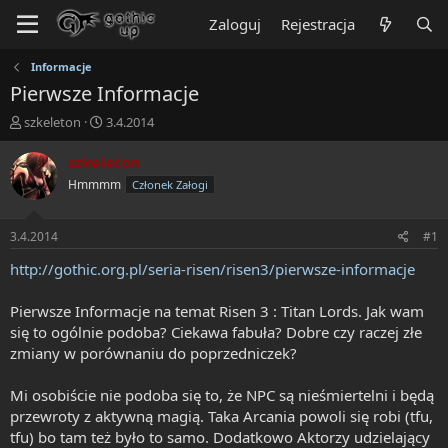
Zaloguj
Rejestracja
Informacje
Pierwsze Informacje
T
R
szkeleton
3.4.2014
h
o
r
z
szkeleton
e
p
Hmmmm
Członek Załogi
a
o
d
c
s
z
3.4.2014
#1
t
ę
a
t
http://gothic.org.pl/seria-risen/risen3/pierwsze-informacje
r
y
t
Pierwsze Informacje na temat Risen 3 : Titan Lords. Jak wam
e
się to ogólnie podoba? Ciekawa fabuła? Dobre czy raczej złe
r
zmiany w porównaniu do poprzedniczek?
Mi osobiście nie podoba się to, że NPC są nieśmiertelni i będą
przewroty z aktywną magią. Taka Arcania powoli się robi (tfu,
tfu) bo tam też było to samo. Dodatkowo Aktorzy udzielający