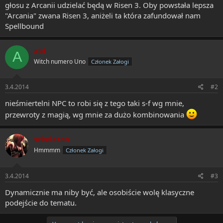
głosu z Arcanii udzielać będą w Risen 3. Oby powstała lepsza
"Arcania" zwana Risen 3, aniżeli ta która zafundował nam
Spellbound
abi
A
Witch numero Uno
Członek Załogi
3.4.2014
#2
nieśmiertelni NPC to robi się z tego taki s-f wg mnie,
przewroty z magią, wg mnie za dużo kombinowania
szkeleton
Hmmmm
Członek Załogi
3.4.2014
#3
Dynamicznie ma niby być, ale osobiście wolę klasyczne
podejście do tematu.