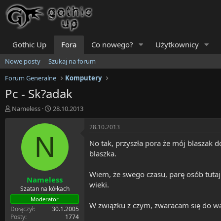
Gothic Up
Fora
Co nowego?
Użytkownicy
Nowe posty
Szukaj na forum
Forum Generalne
Komputery
Pc - Sk?adak
T
R
Nameless
28.10.2013
h
o
r
z
28.10.2013
e
p
N
No tak, przyszła pora że mój blaszak
a
o
d
c
blaszka.
s
z
t
ę
Wiem, że swego czasu, parę osób tutaj 
Nameless
a
t
wieki.
r
y
Szatan na kółkach
t
Moderator
W związku z czym, zwaracam się do wa
e
Dołączył
30.1.2005
r
Posty
1774