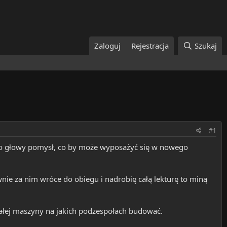
Zaloguj
Rejestracja
Szukaj
#1
 do głowy pomysł, co by może wyposażyć się w nowego
wnie za nim wróce do obiegu i nadrobię całą lekturę to miną
ałej maszyny na jakich podzespołach budować.