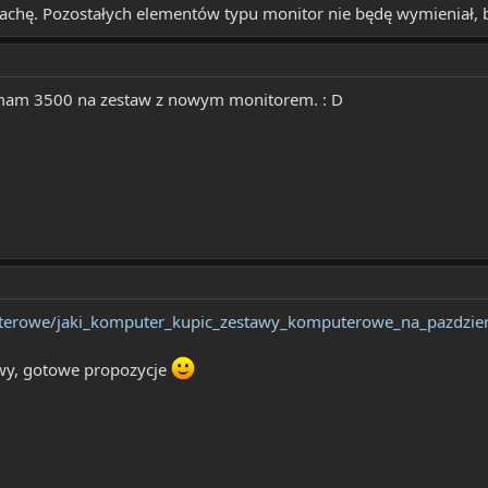
 blachę. Pozostałych elementów typu monitor nie będę wymieniał, 
o mam 3500 na zestaw z nowym monitorem. : D
uterowe/jaki_komputer_kupic_zestawy_komputerowe_na_pazdzie
awy, gotowe propozycje