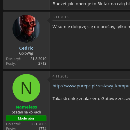
Budżet jaki operuje to 3k tak na całą
3.11.2013
W sumie dołączę się do prośby, tylk
Cedric
GołoWąs
Dołączył
31.8.2010
Posty
2713
4.11.2013
N
http://www.purepc.pl/zestawy_komp
Taką stronkę znalazłem. Gotowe zest
Nameless
Szatan na kółkach
Moderator
Dołączył
30.1.2005
Posty
1774