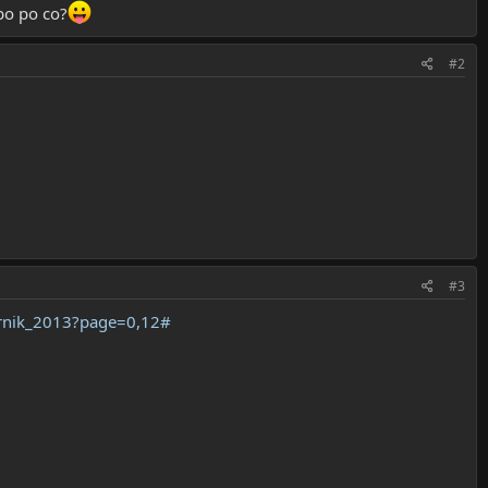
bo po co?
#2
#3
rnik_2013?page=0,12#