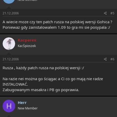
21.12.2006
#5
A wiecie moze czy ten patch rusza na polskiej wersji Gohica ?
Poniewaz gdy zainstalowalem 1.09 to gra mi sie posypala :/
Kacperex
KacŚpioszek
21.12.2006
#6
Rusza , każdy patch rusza na polskiej wersji :/
Na razie nei można go ściągac a Ci co go mają nie radze
INSTALOWAĆ.
Zabugowanym masakra i PB go poprawia.
Herr
H
New Member