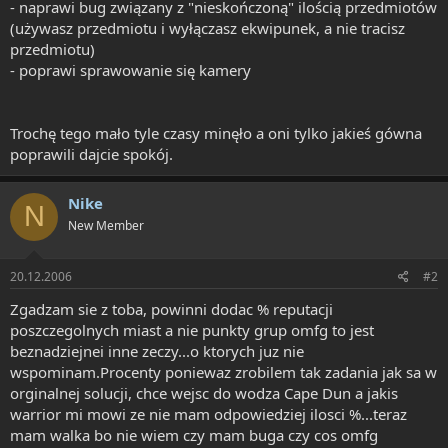
- naprawi bug związany z "nieskończoną" ilością przedmiotów
(używasz przedmiotu i wyłączasz ekwipunek, a nie tracisz
przedmiotu)
- poprawi sprawowanie się kamery
Trochę tego mało tyle czasy minęło a oni tylko jakieś gówna
poprawili dajcie spokój.
Nike
N
New Member
20.12.2006
#2
Zgadzam sie z toba, powinni dodac % reputacji
poszczegolnych miast a nie punkty grup omfg to jest
beznadziejnei inne zeczy...o ktorych juz nie
wspominam.Procenty poniewaz zrobilem tak zadania jak sa w
orginalnej solucji, chce wejsc do wodza Cape Dun a jakis
warrior mi mowi ze nie mam odpowiedziej ilosci %...teraz
mam walka bo nie wiem czy mam buga czy cos omfg