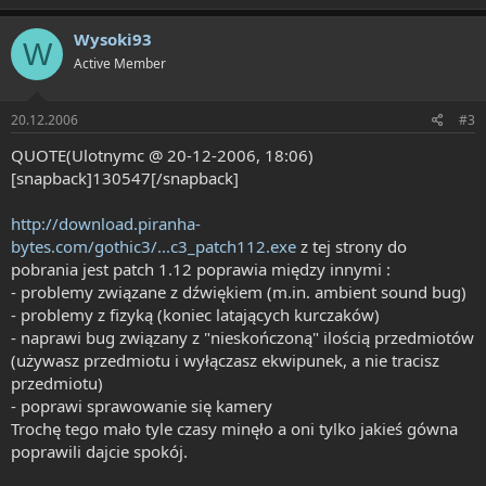
Wysoki93
W
Active Member
20.12.2006
#3
QUOTE(Ulotnymc @ 20-12-2006, 18:06)
[snapback]130547[/snapback]
http://download.piranha-
bytes.com/gothic3/...c3_patch112.exe
z tej strony do
pobrania jest patch 1.12 poprawia między innymi :
- problemy związane z dźwiękiem (m.in. ambient sound bug)
- problemy z fizyką (koniec latających kurczaków)
- naprawi bug związany z "nieskończoną" ilością przedmiotów
(używasz przedmiotu i wyłączasz ekwipunek, a nie tracisz
przedmiotu)
- poprawi sprawowanie się kamery
Trochę tego mało tyle czasy minęło a oni tylko jakieś gówna
poprawili dajcie spokój.