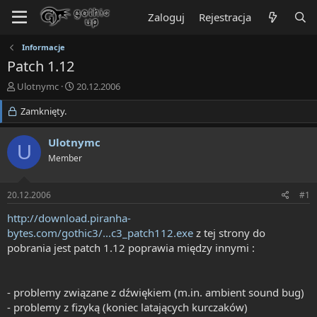
Zaloguj
Rejestracja
Informacje
Patch 1.12
T
R
Ulotnymc
20.12.2006
h
o
r
Zamknięty.
z
e
p
a
o
Ulotnymc
U
d
c
Member
s
z
t
ę
a
t
20.12.2006
#1
r
y
t
http://download.piranha-
e
bytes.com/gothic3/...c3_patch112.exe
z tej strony do
r
pobrania jest patch 1.12 poprawia między innymi :
- problemy związane z dźwiękiem (m.in. ambient sound bug)
- problemy z fizyką (koniec latających kurczaków)