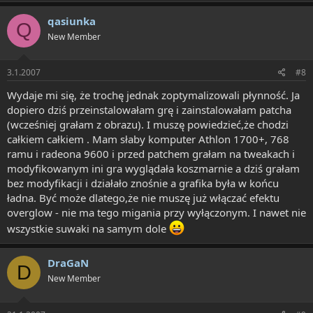
qasiunka
Q
New Member
3.1.2007
#8
Wydaje mi się, że trochę jednak zoptymalizowali płynność. Ja
dopiero dziś przeinstalowałam grę i zainstalowałam patcha
(wcześniej grałam z obrazu). I muszę powiedzieć,że chodzi
całkiem całkiem . Mam słaby komputer Athlon 1700+, 768
ramu i radeona 9600 i przed patchem grałam na tweakach i
modyfikowanym ini gra wyglądała koszmarnie a dziś grałam
bez modyfikacji i działało znośnie a grafika była w końcu
ładna. Być może dlatego,że nie muszę już włączać efektu
overglow - nie ma tego migania przy wyłączonym. I nawet nie
wszystkie suwaki na samym dole
DraGaN
D
New Member