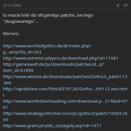
23.12.2006
#7
tu macie linki do oficjalnego patcha ,nie tego
"zbugowanego"...
Mirrors:
http://www.worldofgothic.de/dl/index.php?
g...amp;file_id=262
http://www.extreme-players.de/download.php?id=11681
http://gameswelt.de/pc/downloads/patches/d...p?
item_id=61898
http://www.aeonsx.de/downloads/patches/Gothic3_patch112
.exe
http://rapidshare.com/files/8376126/Gothic...tch112.exe.htm
l
http://www.worthdownloading.com/download.p...219&id=97
41
http://www.strategyinformer.com/pc/gothic3/patch/10065.ht
ml
http://www.gram.pl/pliki_szczegoly.asp?id=1471