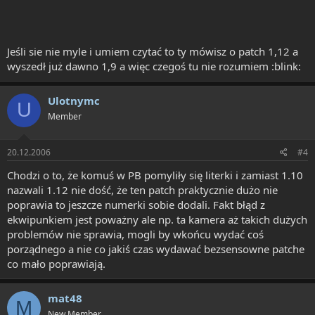
Jeśli sie nie myle i umiem czytać to ty mówisz o patch 1,12 a
wyszedł już dawno 1,9 a więc czegoś tu nie rozumiem :blink:
Ulotnymc
U
Member
20.12.2006
#4
Chodzi o to, że komuś w PB pomyliły się literki i zamiast 1.10
nazwali 1.12 nie dość, że ten patch praktycznie dużo nie
poprawia to jeszcze numerki sobie dodali. Fakt błąd z
ekwipunkiem jest poważny ale np. ta kamera aż takich dużych
problemów nie sprawia, mogli by wkońcu wydać coś
porządnego a nie co jakiś czas wydawać bezsensowne patche
co mało poprawiają.
mat48
M
New Member