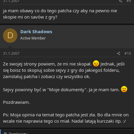
31.1.2007
#9
ja mam obawy co do tego patcha czy aby na pewno nie
skopie mi on savów z gry?
Dark Shadows
D
Active Member
31.1.2007
#10
Ze swojej strony powiem, że mi nie skopał.
Jednak, jeśli
się boisz to skopiuj sobie sejvy z gry do jakiegoś folderu,
zainstaluj patcha i zobacz czy wszystko ok.
Sejvy powinny być w "Moje dokumenty". Ja je mam tam.
Pozdrawiam.
Ps: Moja opinia na temat tego patcha jest zła. Bo dla mnie on
wcale nie naprawia tego co miał. Nadal latają kurczaki itp. :/