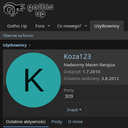
Gothic Up
Fora
Co nowego?
Użytkownicy
Obecnie na forum
Użytkownicy
Koza123
K
Nadworny błazen Rangiza
Dołączył
1.7.2010
Ostatnio widziany
3.8.2012
Posty
309
Znajdź
Ostatnie aktywności
Posty
O mnie