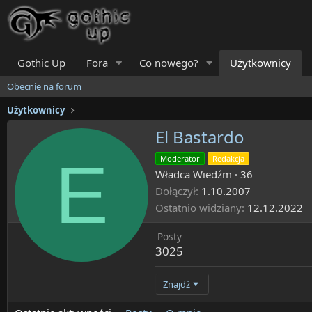
Gothic Up
Fora
Co nowego?
Użytkownicy
Obecnie na forum
Użytkownicy
El Bastardo
E
Moderator
Redakcja
Władca Wiedźm
·
36
Dołączył
1.10.2007
Ostatnio widziany
12.12.2022
Posty
3025
Znajdź