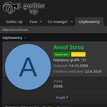
Gothic Up
Fora
Co nowego?
Użytkownicy
Obecnie na forum
Użytkownicy
Aniol Stroz
A
Moderator
Redakcja
Najlepszy grafik
·
31
Dołączył
14.10.2006
Ostatnio widziany
22.6.2026
Posty
2046
Znajdź