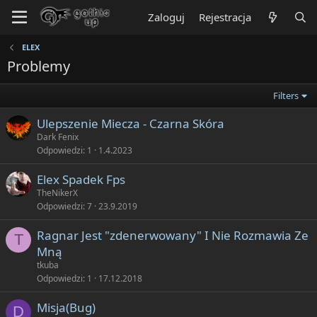
Zaloguj
Rejestracja
ELEX
Problemy
Filters
Ulepszenie Miecza - Czarna Skóra
Dark Fenix
Odpowiedzi
1
1.4.2023
Elex Spadek Fps
TheNikerX
Odpowiedzi
7
23.9.2019
Ragnar Jest "zdenerwowany" I Nie Rozmawia Ze
T
Mną
tkuba
Odpowiedzi
1
17.12.2018
Misja(Bug)
D