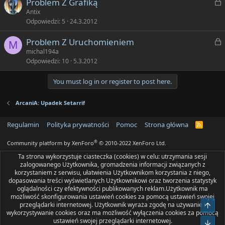
Z
Problem Z Grafiką
n
a
Antix
i
Odpowiedzi
5
24.3.2012
ę
k
t
Z
Problem Z Uruchomieniem
n
M
y
a
michal194a
i
Odpowiedzi
10
5.3.2012
ę
k
t
You must log in or register to post here.
n
y
i
ArcaniA: Upadek Setarrif
ę
t
Regulamin
Polityka prywatności
Pomoc
Strona główna
y
R
S
S
®
Community platform by XenForo
© 2010-2022 XenForo Ltd.
Ta strona wykorzystuje ciasteczka (cookies) w celu: utrzymania sesji
zalogowanego Użytkownika, gromadzenia informacji związanych z
korzystaniem z serwisu, ułatwienia Użytkownikom korzystania z niego,
dopasowania treści wyświetlanych Użytkownikowi oraz tworzenia statystyk
oglądalności czy efektywności publikowanych reklam.Użytkownik ma
możliwość skonfigurowania ustawień cookies za pomocą ustawień swojej
przeglądarki internetowej. Użytkownik wyraża zgodę na używanie i
Do g
wykorzystywanie cookies oraz ma możliwość wyłączenia cookies za pomocą
ustawień swojej przeglądarki internetowej.
Bot