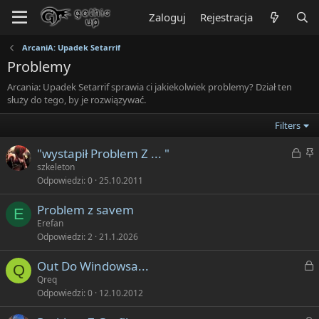
Zaloguj
Rejestracja
ArcaniA: Upadek Setarrif
Problemy
Arcania: Upadek Setarrif sprawia ci jakiekolwiek problemy? Dział ten
służy do tego, by je rozwiązywać.
Filters
Z
P
"wystapił Problem Z ... "
a
r
szkeleton
Odpowiedzi
0
25.10.2011
m
z
k
y
Problem z savem
n
k
E
Erefan
i
l
Odpowiedzi
2
21.1.2026
ę
e
t
j
Z
Out Do Windowsa...
Q
y
o
a
Qreq
n
Odpowiedzi
0
12.10.2012
y
k