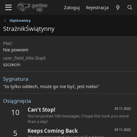
Zaloguj
Rejestracja
Użytkownicy
StrażnikŚwiątynny
Płeć
Nie powiem
user_field_title.Skąd
szczecin
Sygnatura
"to tylko oddech, może go nie być, jest niebo"
Osiągnięcia
Can't Stop!
29.11.2022
10
You've posted 100 messages. I hope this took you more
than a day!
Keeps Coming Back
29.11.2022
5
30 messages posted. You must like it here!