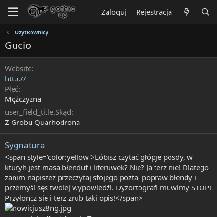
Zaloguj
Rejestracja
Użytkownicy
Gucio
Website
http://
Płeć
Mężczyzna
user_field_title.Skąd
Z Grobu Quarhodrona
Sygnatura
<span style='color:yellow'>Lóbisz czytać głópje posdy, w
kturyh jest masa błenduf i literuwek? Nie? Ja terz nie! Dlatego
zanim napiszeż przeczytaj sfojego pozta, popraw błendy i
przemyśl sęs twoiej wypowiedźi. Dyzortografi muwimy STOP!
Przyłoncz sie i terz zrub taki opis!</span>