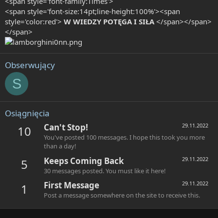
<span style='font-family:Times'>
<span style='font-size:14pt;line-height:100%'><span
style='color:red'>
W WIEDZY POTĘGA I SIŁA
</span></span>
</span>
Obserwujący
S
Osiągnięcia
Can't Stop!
29.11.2022
10
You've posted 100 messages. I hope this took you more
than a day!
Keeps Coming Back
29.11.2022
5
30 messages posted. You must like it here!
First Message
29.11.2022
1
Post a message somewhere on the site to receive this.