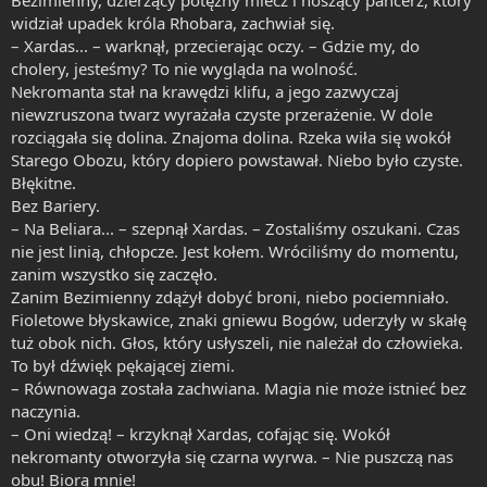
widział upadek króla Rhobara, zachwiał się.
– Xardas... – warknął, przecierając oczy. – Gdzie my, do
cholery, jesteśmy? To nie wygląda na wolność.
Nekromanta stał na krawędzi klifu, a jego zazwyczaj
niewzruszona twarz wyrażała czyste przerażenie. W dole
rozciągała się dolina. Znajoma dolina. Rzeka wiła się wokół
Starego Obozu, który dopiero powstawał. Niebo było czyste.
Błękitne.
Bez Bariery.
– Na Beliara... – szepnął Xardas. – Zostaliśmy oszukani. Czas
nie jest linią, chłopcze. Jest kołem. Wróciliśmy do momentu,
zanim wszystko się zaczęło.
Zanim Bezimienny zdążył dobyć broni, niebo pociemniało.
Fioletowe błyskawice, znaki gniewu Bogów, uderzyły w skałę
tuż obok nich. Głos, który usłyszeli, nie należał do człowieka.
To był dźwięk pękającej ziemi.
– Równowaga została zachwiana. Magia nie może istnieć bez
naczynia.
– Oni wiedzą! – krzyknął Xardas, cofając się. Wokół
nekromanty otworzyła się czarna wyrwa. – Nie puszczą nas
obu! Biorą mnie!