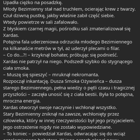
Upadła ciężko na posadzkę.
Młody Bezimienny stał nad truchłem, ocierając krew z twarzy.
Czuł dziwną pustkę, jakby właśnie zabił część siebie.
Wtedy powietrze w sali zafalowało.
Z błyskiem czarnej magii, pośrodku sali zmaterializował się
Xardas.
Potężna fala uderzeniowa odrzuciła młodego Bezimiennego
na kilkanaście metrów w tył, aż uderzył plecami o filar.
– Co do...?! – krzyknął bohater, próbując się podnieść.
Xardas nie patrzył na niego. Podszedł szybko do stygnącego
ciała smoka.
– Muszę się spieszyć – mruknął nekromanta.
Rozpoczął inkantację. Dusza Smoka Ożywieńca – dusza
starego Bezimiennego, pełna wiedzy o pętli czasu i tragicznej
przyszłości – zaczęła unosić się z ciała bestii. Była to potężna,
mroczna energia.
Xardas otworzył swoje naczynie i wchłonął wszystko.
Stary Bezimienny zniknął na zawsze, wchłonięty przez
człowieka, który w innej rzeczywistości był jego przyjacielem.
Jego ostrzeżenie nigdy nie zostało wypowiedziane.
– To koniec – powiedział Xardas, odwracając się do wciąż
oszołomionego bohatera. W jego oczach płonął nowy,