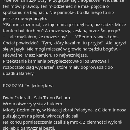
ten mówi prawdę. Ten młodzieniec nie miał pojęcia o
spotkaniu na bagnach. Nie pamiętał, bo dla niego to się
jeszcze nie wydarzyło.
Y'Berion zrozumiał, że tajemnica jest głębsza, niż sądził. Może
tamten był duchem? A może wizją zesłaną przez Śniącego?
– ...ale myślałem, że możesz być... – Y’Berion zawiesił głos.
Chciał powiedzieć: "Tym, który kazał mi tu przyjść". Ale ugryzł
się w język. Nie mógł mieszać w głowie narzędziu bogów. –
Nieważne. Masz kamień. To najważniejsze.
Przekazanie kamienia przypieczętowało los Bractwa i
rozpoczęło ciąg wydarzeń, które miały doprowadzić do
upadku Bariery.
ROZDZIAŁ IV: Jednej krwi
Dwór Irdorath. Sala Tronu Beliara.
Wrota otworzyły się z hukiem.
Młody Bezimienny, w lśniącej zbroi Paladyna, z Okiem Innosa
pulsującym na piersi, wkroczył do sali.
Na końcu pomieszczenia czaił się mrok. Z ciemności wyłonił
się łeb gigantycznej bestii.