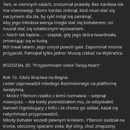
Tam, w ciemnych salach, zrozumiał prawdę. Bez Xardasa nie
ma równowagi. Skoro Xardas zniknął, ktoś musi stać się
naczyniem dla zła, by cykl mógł się zamknąć.
Aby jego młodsza wersja mogła stać się bohaterem, on
musiał stać się ostatecznym wyzwaniem.
– Niech tak będzie... – szeptał, gdy jego skóra twardniała,
zmieniając się w łuskę.
Ból trwał latami. Jego umysł powoli gasł. Zapomniał imiona
przyjaciół. Pamiętał tylko jedno: Muszę czekać na Wybrańca.
ROZDZIAŁ III: "Przypominam sobie Twoją twarz"
Rok 10. Obóz Bractwa na Bagna.
Lester zaprowadził młodego Bezimiennego na platformę
świątynną.
– Mistrz Y'Berion rzadko z kimś rozmawia – szepnął
nowicjusz. – Ale kiedy powiedziałem mu, że odzyskałeś
Kamień Ogniskujący z klifu i że chcesz go oddać, kazał cię
natychmiast przyprowadzić.
Młody bohater wszedł pewnym krokiem. Y'Berion siedział na
tronie, otoczony oparami ziela. Był silny, choć zmęczony