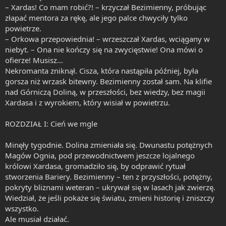
– Xardas! Co mam robić?! – krzyczał Bezimienny, próbując
złapać mentora za rękę, ale jego palce chwyciły tylko
powietrze.
– Orkowa przepowiednia! – wrzeszczał Xardas, wciągany w
niebyt. – Ona nie kończy się na zwycięstwie! Ona mówi o
ofierze! Musisz...
Nekromanta zniknął. Cisza, która nastąpiła później, była
gorsza niż wrzask bitewny. Bezimienny został sam. Na klifie
nad Górniczą Doliną, w przeszłości, bez wiedzy, bez magii
Xardasa i z wyrokiem, który wisiał w powietrzu.
ROZDZIAŁ I: Cień we mgle
Minęły tygodnie. Dolina zmieniała się. Dwunastu potężnych
Magów Ognia, pod przewodnictwem jeszcze lojalnego
królowi Xardasa, gromadziło się, by odprawić rytuał
stworzenia Bariery. Bezimienny – ten z przyszłości, potężny,
pokryty bliznami weteran – ukrywał się w lasach jak zwierzę.
Wiedział, że jeśli pokaże się światu, zmieni historię i zniszczy
wszystko.
Ale musiał działać.