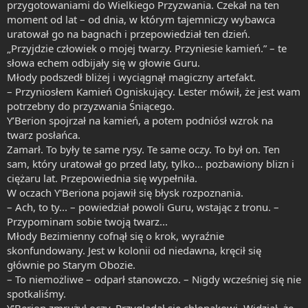
przygotowaniami do Wielkiego Przyzwania. Czekał na ten
moment od lat – od dnia, w którym tajemniczy wybawca
uratował go na bagnach i przepowiedział ten dzień.
„Przyjdzie człowiek o mojej twarzy. Przyniesie kamień.” – te
słowa echem odbijały się w głowie Guru.
Młody podszedł bliżej i wyciągnął magiczny artefakt.
– Przyniosłem Kamień Ogniskujący. Lester mówił, że jest wam
potrzebny do przyzwania Śniącego.
Y’Berion spojrzał na kamień, a potem podniósł wzrok na
twarz posłańca.
Zamarł. To były te same rysy. Te same oczy. To był on. Ten
sam, który uratował go przed laty, tylko... pozbawiony blizn i
ciężaru lat. Przepowiednia się wypełniła.
W oczach Y'Beriona pojawił się błysk rozpoznania.
– Ach, to ty... – powiedział powoli Guru, wstając z tronu. –
Przypominam sobie twoją twarz...
Młody Bezimienny cofnął się o krok, wyraźnie
skonfundowany. Jest w kolonii od niedawna, kręcił się
głównie po Starym Obozie.
– To niemożliwe – odparł stanowczo. – Nigdy wcześniej się nie
spotkaliśmy.
Y’Berion zmrużył oczy. Przyglądał się chłopakowi. Widział, że