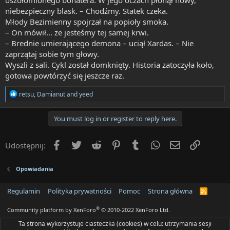
niebezpieczny blask. – Chodźmy. Statek czeka.
Młody Bezimienny spojrzał na popioły smoka.
– On mówił... że jesteśmy tej samej krwi.
– Brednie umierającego demona – uciął Xardas. – Nie
zaprzątaj sobie tym głowy.
Wyszli z sali. Cykl został domknięty. Historia zatoczyła koło,
gotowa powtórzyć się jeszcze raz.
R
retsu
,
Damianut
and
yeed
e
a
c
You must log in or register to reply here.
t
i
o
Facebook
Twitter
Reddit
Pinterest
Tumblr
WhatsApp
Email
Umieść 
Udostępnij:
n
s
:
Opowiadania
Regulamin
Polityka prywatności
Pomoc
Strona główna
R
S
S
®
Community platform by XenForo
© 2010-2022 XenForo Ltd.
Ta strona wykorzystuje ciasteczka (cookies) w celu: utrzymania sesji