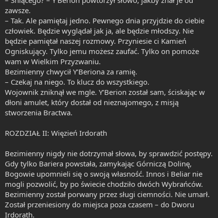
zawsze.
– Tak. Ale pamiętaj jedno. Pewnego dnia przyjdzie do ciebie
człowiek. Będzie wyglądał jak ja, ale będzie młodszy. Nie
będzie pamiętał naszej rozmowy. Przyniesie ci Kamień
Ogniskujący. Tylko jemu możesz zaufać. Tylko on pomoże
wam w Wielkim Przyzwaniu.
Bezimienny chwycił Y’Beriona za ramię.
– Czekaj na niego. To klucz do wszystkiego.
Wojownik zniknął we mgle. Y’Berion został sam, ściskając w
dłoni amulet, który dostał od nieznajomego, z misją
stworzenia Bractwa.
ROZDZIAŁ II: Więzień Irdorath
Bezimienny nigdy nie dotrzymał słowa, by sprawdzić postępy.
Gdy tylko Bariera powstała, zamykając Górniczą Dolinę,
Bogowie upomnieli się o swoją własność. Innos i Beliar nie
mogli pozwolić, by po świecie chodziło dwóch Wybrańców.
Bezimienny został porwany przez sługi ciemności. Nie umarł.
Został przeniesiony do miejsca poza czasem – do Dworu
Irdorath.