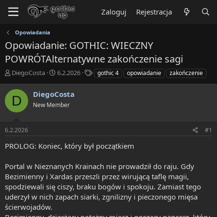
Zaloguj
Rejestracja
Opowiadania
Opowiadanie: GOTHIC: WIECZNY
POWRÓTAlternatywne zakończenie sagi
T
R
T
DiegoCosta
6.2.2026
gothic 4
opowiadanie
zakończenie
h
o
a
r
z
g
DiegoCosta
D
e
p
s
New Member
a
o
d
c
s
z
6.2.2026
#1
t
ę
a
t
PROLOG: Koniec, który był początkiem
r
y
t
Portal w Nieznanych Krainach nie prowadził do raju. Gdy
e
Bezimienny i Xardas przeszli przez wirującą taflę magii,
r
spodziewali się ciszy, braku bogów i spokoju. Zamiast tego
uderzył w nich zapach siarki, zgnilizny i pieczonego mięsa
ścierwojadów.
Bezimienny, dzierżący potężny miecz i noszący pancerz, który