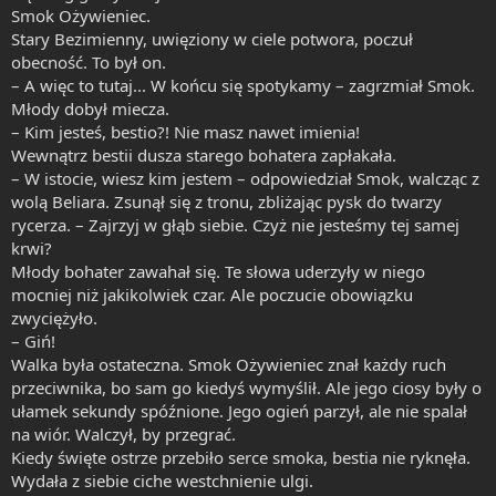
Smok Ożywieniec.
Stary Bezimienny, uwięziony w ciele potwora, poczuł
obecność. To był on.
– A więc to tutaj... W końcu się spotykamy – zagrzmiał Smok.
Młody dobył miecza.
– Kim jesteś, bestio?! Nie masz nawet imienia!
Wewnątrz bestii dusza starego bohatera zapłakała.
– W istocie, wiesz kim jestem – odpowiedział Smok, walcząc z
wolą Beliara. Zsunął się z tronu, zbliżając pysk do twarzy
rycerza. – Zajrzyj w głąb siebie. Czyż nie jesteśmy tej samej
krwi?
Młody bohater zawahał się. Te słowa uderzyły w niego
mocniej niż jakikolwiek czar. Ale poczucie obowiązku
zwyciężyło.
– Giń!
Walka była ostateczna. Smok Ożywieniec znał każdy ruch
przeciwnika, bo sam go kiedyś wymyślił. Ale jego ciosy były o
ułamek sekundy spóźnione. Jego ogień parzył, ale nie spalał
na wiór. Walczył, by przegrać.
Kiedy święte ostrze przebiło serce smoka, bestia nie ryknęła.
Wydała z siebie ciche westchnienie ulgi.