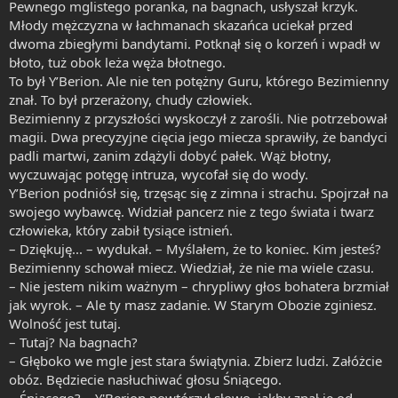
Pewnego mglistego poranka, na bagnach, usłyszał krzyk.
Młody mężczyzna w łachmanach skazańca uciekał przed
dwoma zbiegłymi bandytami. Potknął się o korzeń i wpadł w
błoto, tuż obok leża węża błotnego.
To był Y’Berion. Ale nie ten potężny Guru, którego Bezimienny
znał. To był przerażony, chudy człowiek.
Bezimienny z przyszłości wyskoczył z zarośli. Nie potrzebował
magii. Dwa precyzyjne cięcia jego miecza sprawiły, że bandyci
padli martwi, zanim zdążyli dobyć pałek. Wąż błotny,
wyczuwając potęgę intruza, wycofał się do wody.
Y’Berion podniósł się, trzęsąc się z zimna i strachu. Spojrzał na
swojego wybawcę. Widział pancerz nie z tego świata i twarz
człowieka, który zabił tysiące istnień.
– Dziękuję... – wydukał. – Myślałem, że to koniec. Kim jesteś?
Bezimienny schował miecz. Wiedział, że nie ma wiele czasu.
– Nie jestem nikim ważnym – chrypliwy głos bohatera brzmiał
jak wyrok. – Ale ty masz zadanie. W Starym Obozie zginiesz.
Wolność jest tutaj.
– Tutaj? Na bagnach?
– Głęboko we mgle jest stara świątynia. Zbierz ludzi. Załóżcie
obóz. Będziecie nasłuchiwać głosu Śniącego.
– Śniącego? – Y'Berion powtórzył słowo, jakby znał je od