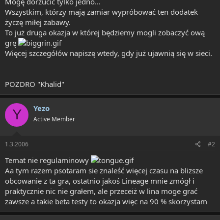
Mogę dorzucić tylko jedno...
Wszystkim, którzy mają zamiar wypróbować ten dodatek
życzę miłej zabawy.
To już druga okazja w której będziemy mogli zobaczyć ową
grę
Więcej szczegółów napiszę wtedy, gdy już ujawnią się w sieci.
POZDRO "Khalid"
Yezo
Y
Active Member
1.3.2006
#2
Temat nie regulaminowy
Aa tym razem psotaram sie znaleść więcej czasu na blizsze
obcowanie z ta gra, ostatnio jakoś Lineage mnie zmógł i
praktycznie nic nie grałem, ale przeceiż w lina moge grać
zawsze a takie beta testy to okazja więc na 90 % skorzystam