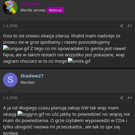
szczurek
Menda serowa
Weteran
1.3.2006
#3
Ooo to sie znowu okazja zdarza. Khalid mam nadzieje że
znowu sie w grze spotkamy i razem ponoobkujemy
Z tego co mi opowiadałeś to gierka jest nawet
fajna, ale w takich testach nie wszystko jest pokazane, więc
zagram chociarz w to co moge
Shadow27
S
Member
1.3.2006
#4
A ja od długiego czasu planuję zakup GW tak więc mam
okazję
no cóż jakby to powiedzieć nic więcej nie
mam do powiedzenia. O grze czytałem wypowiedzi w CDA i
tylko ubogość rasowa mi przeszkadza , ale tak to spx się
wydaje.