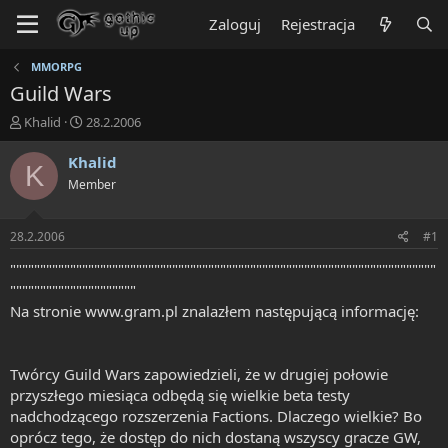
Zaloguj
Rejestracja
MMORPG
Guild Wars
T
R
Khalid
28.2.2006
h
o
r
z
Khalid
K
e
p
Member
a
o
d
c
s
z
28.2.2006
#1
t
ę
a
t
"""""""""""""""""""""""""""""""""""""""""""""""""""""""""""""""""""""""
r
y
"""""""""""""""""""""
t
Na stronie www.gram.pl znalazłem następującą informację:
e
r
Twórcy Guild Wars zapowiedzieli, że w drugiej połowie
przyszłego miesiąca odbędą się wielkie beta testy
nadchodzącego rozszerzenia Factions. Dlaczego wielkie? Bo
oprócz tego, że dostęp do nich dostaną wszyscy gracze GW,