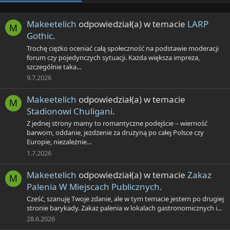
Makeetelich
odpowiedział(a) w temacie
LARP
M
Gothic
.
Trochę ciężko oceniać całą społeczność na podstawie moderacji
forum czy pojedynczych sytuacji. Każda większa impreza,
szczególnie taka...
9.7.2026
Makeetelich
odpowiedział(a) w temacie
M
Stadionowi Chuligani
.
Z jednej strony mamy to romantyczne podejście – wierność
barwom, oddanie, jeżdżenie za drużyną po całej Polsce czy
Europie, niezależnie...
1.7.2026
Makeetelich
odpowiedział(a) w temacie
Zakaz
M
Palenia W Miejscach Publicznych
.
Cześć, szanuję Twoje zdanie, ale w tym temacie jestem po drugiej
stronie barykady. Zakaz palenia w lokalach gastronomicznych i...
28.6.2026